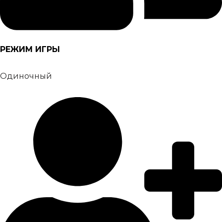
РЕЖИМ ИГРЫ
Одиночный