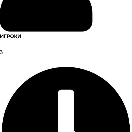
ИГРОКИ
3