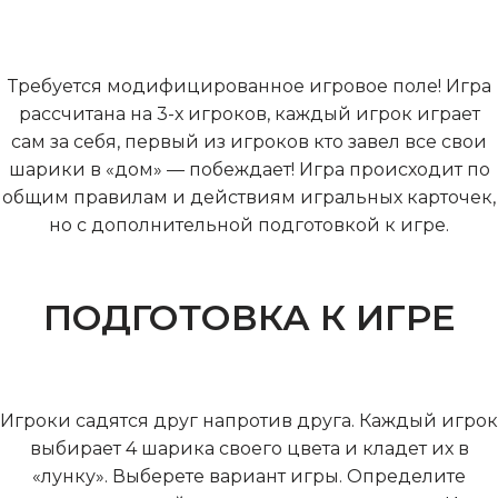
Требуется модифицированное игровое поле! Игра
рассчитана на 3-х игроков, каждый игрок играет
сам за себя, первый из игроков кто завел все свои
шарики в «дом» — побеждает! Игра происходит по
общим правилам и действиям игральных карточек,
но с дополнительной подготовкой к игре.
ПОДГОТОВКА К ИГРЕ
Игроки садятся друг напротив друга. Каждый игрок
выбирает 4 шарика своего цвета и кладет их в
«лунку». Выберете вариант игры. Определите